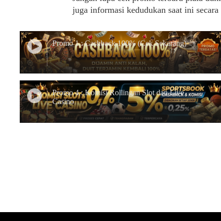
juga informasi kedudukan saat ini secar
Promo 1 : Cashback 100% (Cek Sekarang)
Promo 4 : Komisi Rollingan Slot dan Live
Casino