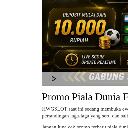
Promo Piala Dunia 
HWGSLOT saat ini sedang membuka event 
pertandingan laga-laga yang seru dan sal
Jangan lupa cek promo terbaru piala du