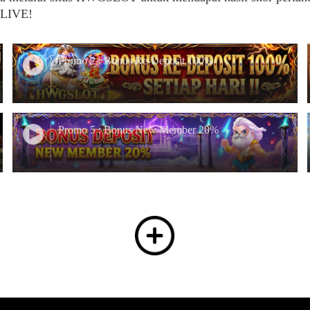
a LIVE!
Promo 2 : Bonus Re-Deposit 100%
Promo 5 : Bonus New Member 20%