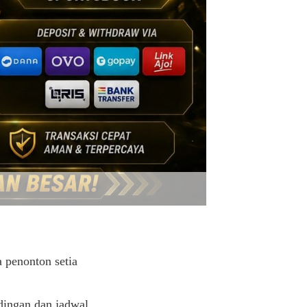
 penonton setia
dingan dan jadwal