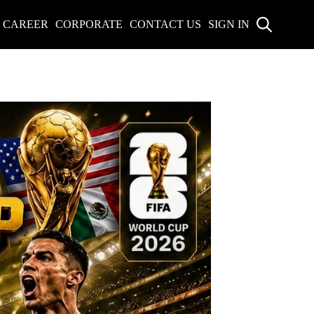
CAREER
CORPORATE
CONTACT US
SIGN IN