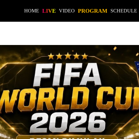
LIVE
PROGRAM
HOME
VIDEO
SCHEDULE