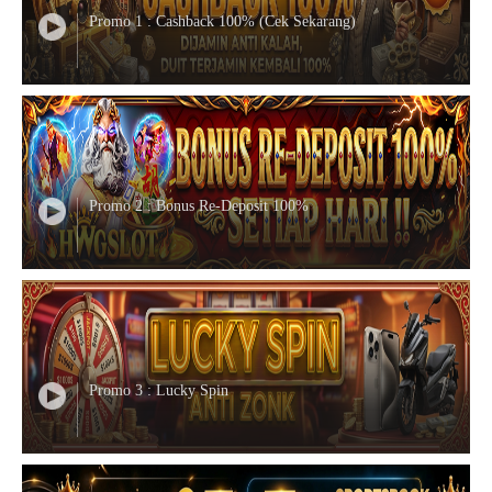
Promo 1 : Cashback 100% (Cek Sekarang)
Promo 2 : Bonus Re-Deposit 100%
Promo 3 : Lucky Spin