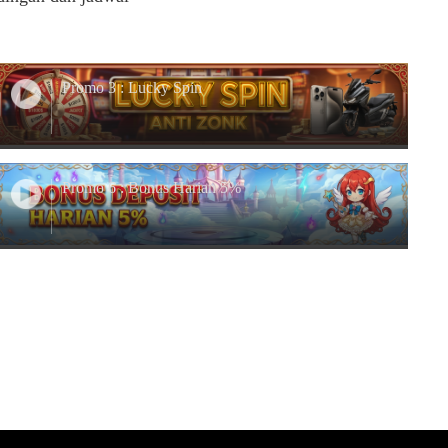
Promo 3 : Lucky Spin
Promo 6 : Bonus Harian 5%