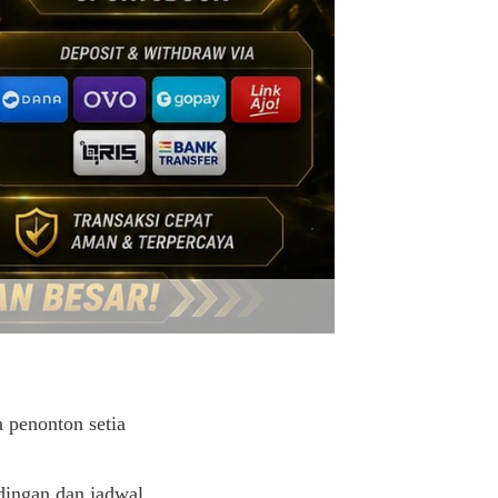
 penonton setia
dingan dan jadwal