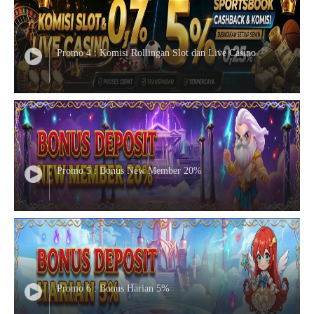
Promo 4 : Komisi Rollingan Slot dan Live Casino
Promo 5 : Bonus New Member 20%
Promo 6 : Bonus Harian 5%