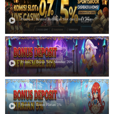
Promo 4 : Komisi Rollingan Slot dan Live Casino
Promo 5 : Bonus New Member 20%
Promo 6 : Bonus Harian 5%