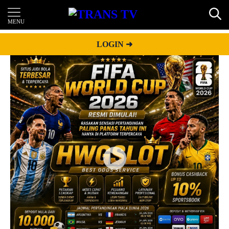
MENU
LOGIN ➜