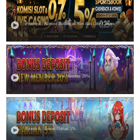
Promo 4 : Komisi Rollingan Slot dan Live Casino
Promo 5 : Bonus New Member 20%
Promo 6 : Bonus Harian 5%