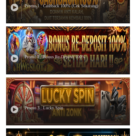
Promo 1 : Cashback 100% (Cek Sekarang)
Promo 2 : Bonus Re-Deposit 100%
Promo 3 : Lucky Spin