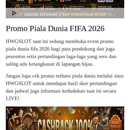
Promo Piala Dunia FIFA 2026
HWGSLOT saat ini sedang membuka event promo
piala dunia fifa 2026 bagi para pendukung dan juga
penonton setia pertandingan laga-laga yang seru dan
saling adu ketangkasan di lapangan hijau.
Jangan lupa cek promo terbaru piala dunia melalui situs
HWGSLOT untuk mendapat hasil skor pertandingan
dan jadwal juga informasi kedudukan saat ini secara
LIVE!