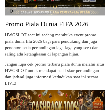
Promo Piala Dunia FIFA 2026
HWGSLOT saat ini sedang membuka event promo
piala dunia fifa 2026 bagi para pendukung dan juga
penonton setia pertandingan laga-laga yang seru dan
saling adu ketangkasan di lapangan hijau.
Jangan lupa cek promo terbaru piala dunia melalui situs
HWGSLOT untuk mendapat hasil skor pertandingan
dan jadwal juga informasi kedudukan saat ini secara
LIVE!