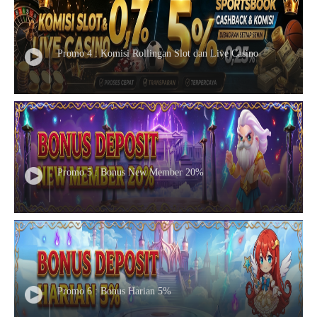
Promo 4 : Komisi Rollingan Slot dan Live Casino
Promo 5 : Bonus New Member 20%
Promo 6 : Bonus Harian 5%