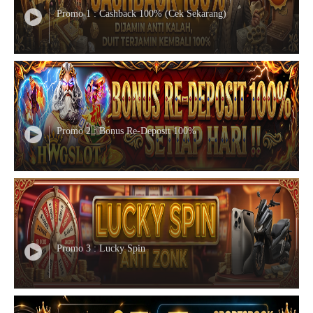
Promo 1 : Cashback 100% (Cek Sekarang)
Promo 2 : Bonus Re-Deposit 100%
Promo 3 : Lucky Spin