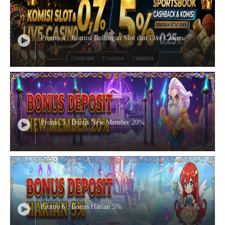
Promo 4 : Komisi Rollingan Slot dan Live Casino
Promo 5 : Bonus New Member 20%
Promo 6 : Bonus Harian 5%