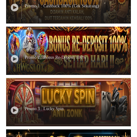
Promo 1 : Cashback 100% (Cek Sekarang)
Promo 2 : Bonus Re-Deposit 100%
Promo 3 : Lucky Spin