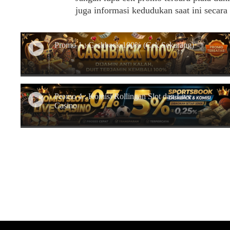
juga informasi kedudukan saat ini secar
Promo 1 : Cashback 100% (Cek Sekarang)
Promo 4 : Komisi Rollingan Slot dan Live
Casino