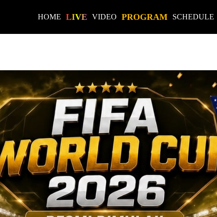
LIVE
PROGRAM
HOME
VIDEO
SCHEDULE