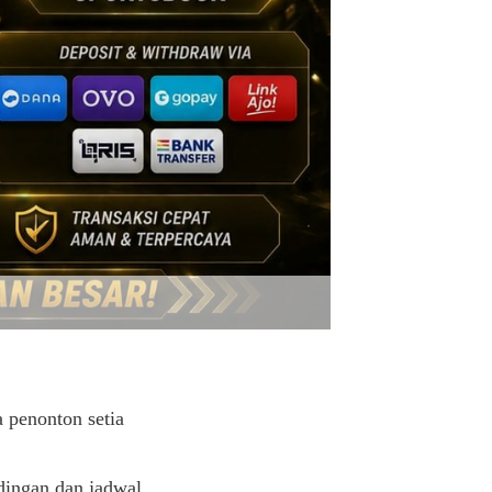
 penonton setia
dingan dan jadwal