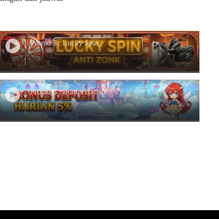
Promo 3 : Lucky Spin
Promo 6 : Bonus Harian 5%