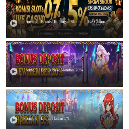
Promo 4 : Komisi Rollingan Slot dan Live Casino
Promo 5 : Bonus New Member 20%
Promo 6 : Bonus Harian 5%