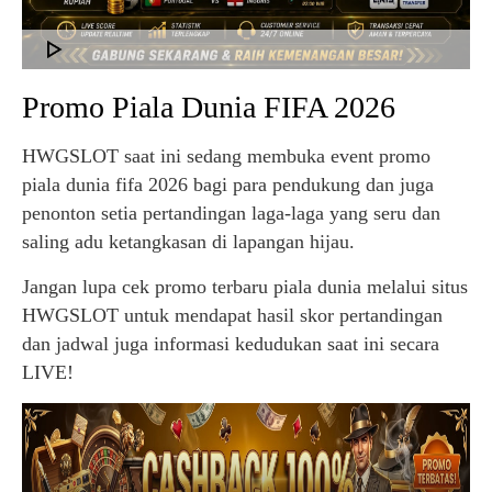
Promo Piala Dunia FIFA 2026
HWGSLOT saat ini sedang membuka event promo
piala dunia fifa 2026 bagi para pendukung dan juga
penonton setia pertandingan laga-laga yang seru dan
saling adu ketangkasan di lapangan hijau.
Jangan lupa cek promo terbaru piala dunia melalui situs
HWGSLOT untuk mendapat hasil skor pertandingan
dan jadwal juga informasi kedudukan saat ini secara
LIVE!