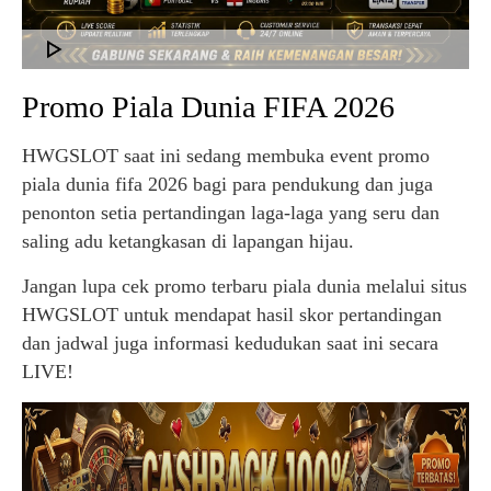
Promo Piala Dunia FIFA 2026
HWGSLOT saat ini sedang membuka event promo
piala dunia fifa 2026 bagi para pendukung dan juga
penonton setia pertandingan laga-laga yang seru dan
saling adu ketangkasan di lapangan hijau.
Jangan lupa cek promo terbaru piala dunia melalui situs
HWGSLOT untuk mendapat hasil skor pertandingan
dan jadwal juga informasi kedudukan saat ini secara
LIVE!