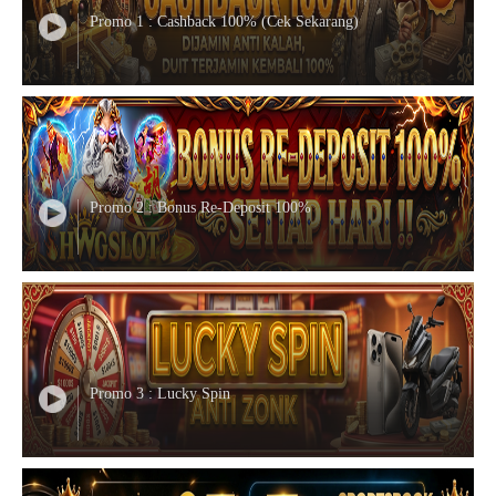
Promo 1 : Cashback 100% (Cek Sekarang)
Promo 2 : Bonus Re-Deposit 100%
Promo 3 : Lucky Spin