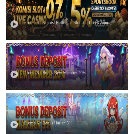
Promo 4 : Komisi Rollingan Slot dan Live Casino
Promo 5 : Bonus New Member 20%
Promo 6 : Bonus Harian 5%