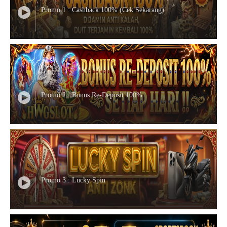
Promo 1 : Cashback 100% (Cek Sekarang)
Promo 2 : Bonus Re-Deposit 100%
Promo 3 : Lucky Spin