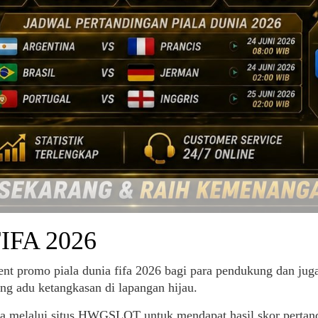
FIFA 2026
promo piala dunia fifa 2026 bagi para pendukung dan juga
ing adu ketangkasan di lapangan hijau.
nia melalui situs HWGSLOT untuk mendapat hasil skor pertan