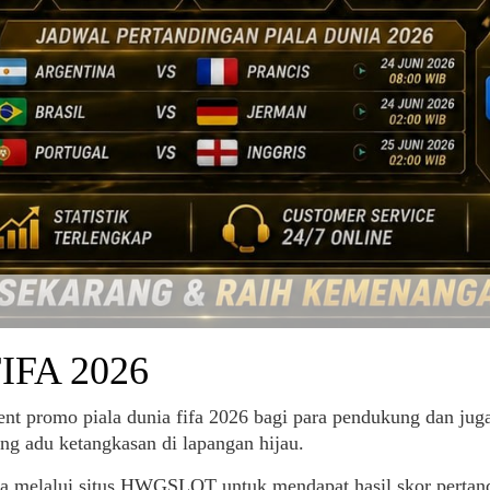
FIFA 2026
promo piala dunia fifa 2026 bagi para pendukung dan juga
ing adu ketangkasan di lapangan hijau.
nia melalui situs HWGSLOT untuk mendapat hasil skor pertan