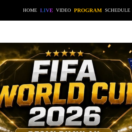
LIVE
PROGRAM
HOME
VIDEO
SCHEDULE