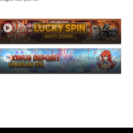
Promo 3 : Lucky Spin
Promo 6 : Bonus Harian 5%