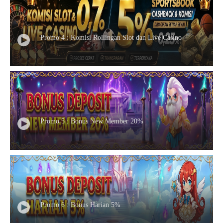
Promo 4 : Komisi Rollingan Slot dan Live Casino
Promo 5 : Bonus New Member 20%
Promo 6 : Bonus Harian 5%