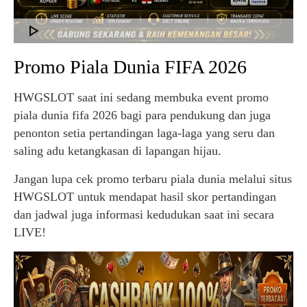
Promo Piala Dunia FIFA 2026
HWGSLOT saat ini sedang membuka event promo
piala dunia fifa 2026 bagi para pendukung dan juga
penonton setia pertandingan laga-laga yang seru dan
saling adu ketangkasan di lapangan hijau.
Jangan lupa cek promo terbaru piala dunia melalui situs
HWGSLOT untuk mendapat hasil skor pertandingan
dan jadwal juga informasi kedudukan saat ini secara
LIVE!