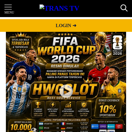
MENU
LOGIN ➜