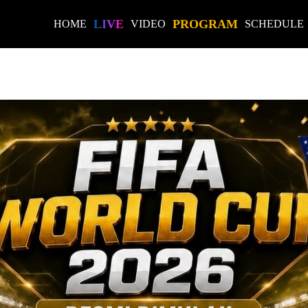
LIVE
PROGRAM
HOME
VIDEO
SCHEDULE