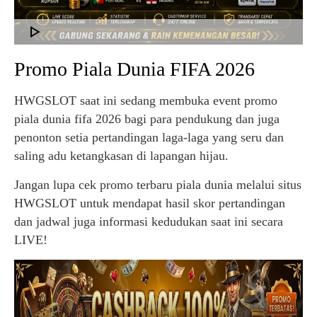
Promo Piala Dunia FIFA 2026
HWGSLOT saat ini sedang membuka event promo
piala dunia fifa 2026 bagi para pendukung dan juga
penonton setia pertandingan laga-laga yang seru dan
saling adu ketangkasan di lapangan hijau.
Jangan lupa cek promo terbaru piala dunia melalui situs
HWGSLOT untuk mendapat hasil skor pertandingan
dan jadwal juga informasi kedudukan saat ini secara
LIVE!