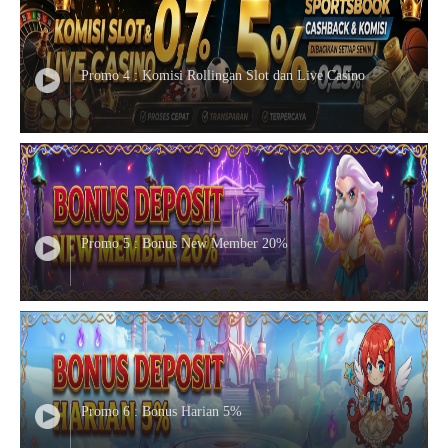
Promo 4 : Komisi Rollingan Slot dan Live Casino
Promo 5 : Bonus New Member 20%
Promo 6 : Bonus Harian 5%