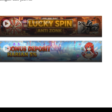
Promo 3 : Lucky Spin
Promo 6 : Bonus Harian 5%