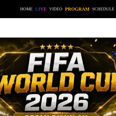
LIVE
PROGRAM
HOME
VIDEO
SCHEDULE