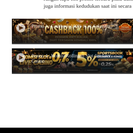
juga informasi kedudukan saat ini secar
Promo 1 : Cashback 100% (Cek Sekarang)
Promo 4 : Komisi Rollingan Slot dan Live
Casino