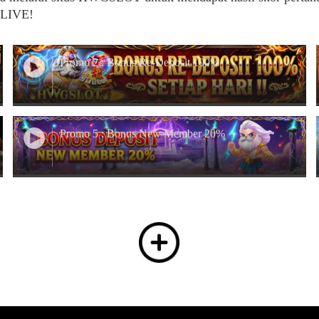
a LIVE!
Promo 2 : Bonus Re-Deposit 100%
Promo 5 : Bonus New Member 20%