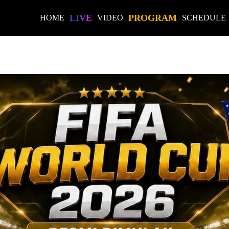
LIVE
PROGRAM
HOME
VIDEO
SCHEDULE