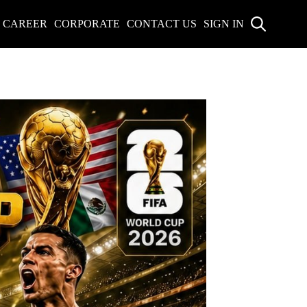
CAREER
CORPORATE
CONTACT US
SIGN IN