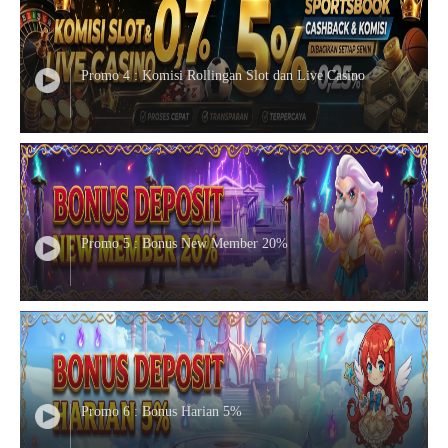
Promo 4 : Komisi Rollingan Slot dan Live Casino
Promo 5 : Bonus New Member 20%
Promo 6 : Bonus Harian 5%