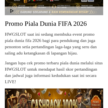
Promo Piala Dunia FIFA 2026
HWGSLOT saat ini sedang membuka event promo
piala dunia fifa 2026 bagi para pendukung dan juga
penonton setia pertandingan laga-laga yang seru dan
saling adu ketangkasan di lapangan hijau.
Jangan lupa cek promo terbaru piala dunia melalui situs
HWGSLOT untuk mendapat hasil skor pertandingan
dan jadwal juga informasi kedudukan saat ini secara
LIVE!