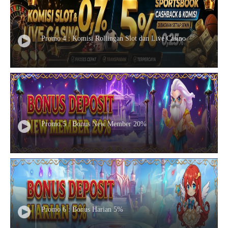
Promo 4 : Komisi Rollingan Slot dan Live Casino
Promo 5 : Bonus New Member 20%
Promo 6 : Bonus Harian 5%