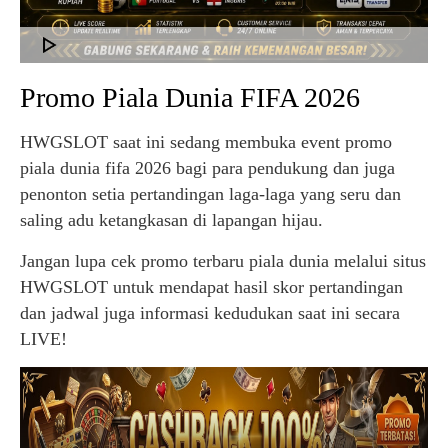
Promo Piala Dunia FIFA 2026
HWGSLOT saat ini sedang membuka event promo
piala dunia fifa 2026 bagi para pendukung dan juga
penonton setia pertandingan laga-laga yang seru dan
saling adu ketangkasan di lapangan hijau.
Jangan lupa cek promo terbaru piala dunia melalui situs
HWGSLOT untuk mendapat hasil skor pertandingan
dan jadwal juga informasi kedudukan saat ini secara
LIVE!