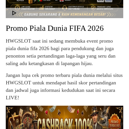
Promo Piala Dunia FIFA 2026
HWGSLOT saat ini sedang membuka event promo
piala dunia fifa 2026 bagi para pendukung dan juga
penonton setia pertandingan laga-laga yang seru dan
saling adu ketangkasan di lapangan hijau.
Jangan lupa cek promo terbaru piala dunia melalui situs
HWGSLOT untuk mendapat hasil skor pertandingan
dan jadwal juga informasi kedudukan saat ini secara
LIVE!