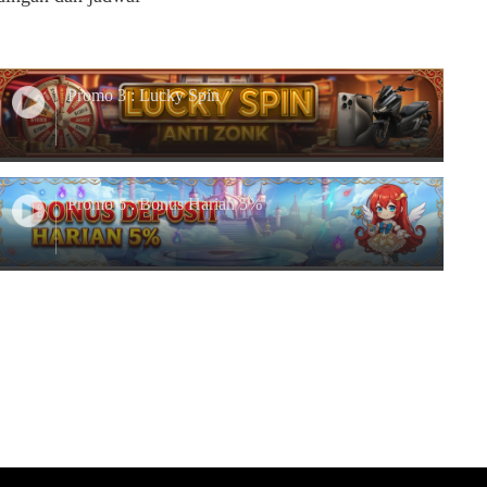
Promo 3 : Lucky Spin
Promo 6 : Bonus Harian 5%