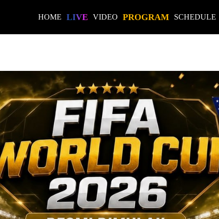
LIVE
PROGRAM
HOME
VIDEO
SCHEDULE