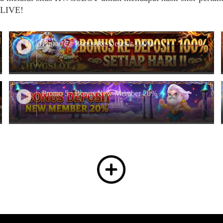
a LIVE!
Promo 2 : Bonus Re-Deposit 100%
Promo 5 : Bonus New Member 20%