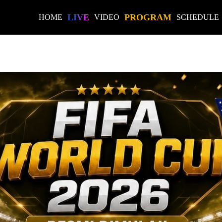
LIVE
PROGRAM
HOME
VIDEO
SCHEDULE