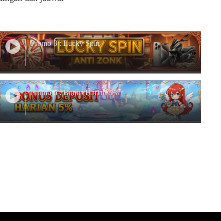
Promo 3 : Lucky Spin
Promo 6 : Bonus Harian 5%