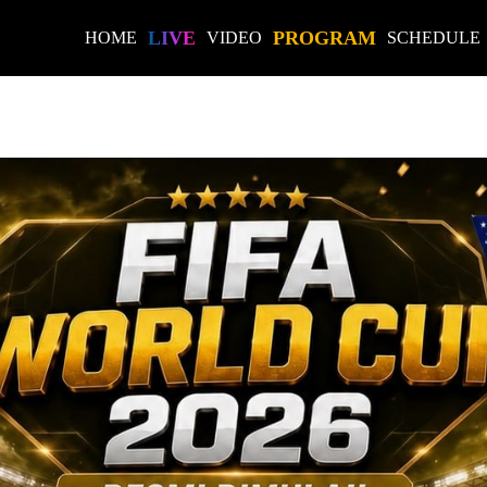
LIVE
PROGRAM
HOME
VIDEO
SCHEDULE