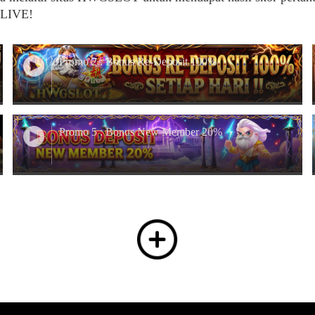
a LIVE!
Promo 2 : Bonus Re-Deposit 100%
Promo 5 : Bonus New Member 20%