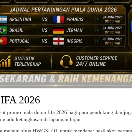
FIFA 2026
promo piala dunia fifa 2026 bagi para pendukung dan juga
ing adu ketangkasan di lapangan hijau.
nia melalui situs HWGSLOT untuk mendapat hasil skor pertan