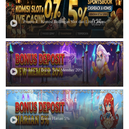
Promo 4 : Komisi Rollingan Slot dan Live Casino
Promo 5 : Bonus New Member 20%
Promo 6 : Bonus Harian 5%