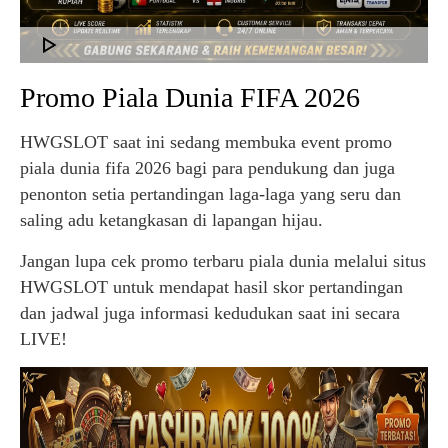
Promo Piala Dunia FIFA 2026
HWGSLOT saat ini sedang membuka event promo
piala dunia fifa 2026 bagi para pendukung dan juga
penonton setia pertandingan laga-laga yang seru dan
saling adu ketangkasan di lapangan hijau.
Jangan lupa cek promo terbaru piala dunia melalui situs
HWGSLOT untuk mendapat hasil skor pertandingan
dan jadwal juga informasi kedudukan saat ini secara
LIVE!