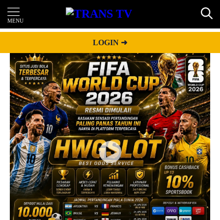
MENU
LOGIN ➜