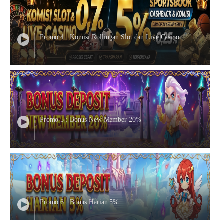
Promo 4 : Komisi Rollingan Slot dan Live Casino
Promo 5 : Bonus New Member 20%
Promo 6 : Bonus Harian 5%