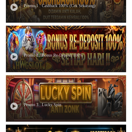
Promo 1 : Cashback 100% (Cek Sekarang)
Promo 2 : Bonus Re-Deposit 100%
Promo 3 : Lucky Spin