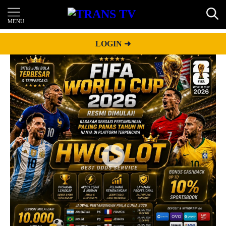
MENU
LOGIN ➜