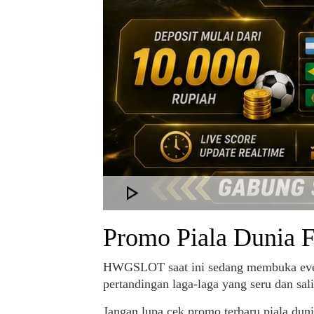
Promo Piala Dunia 
HWGSLOT saat ini sedang membuka event 
pertandingan laga-laga yang seru dan sal
Jangan lupa cek promo terbaru piala du