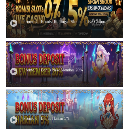
Promo 4 : Komisi Rollingan Slot dan Live Casino
Promo 5 : Bonus New Member 20%
Promo 6 : Bonus Harian 5%