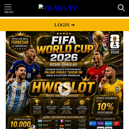
MENU
LOGIN ➜