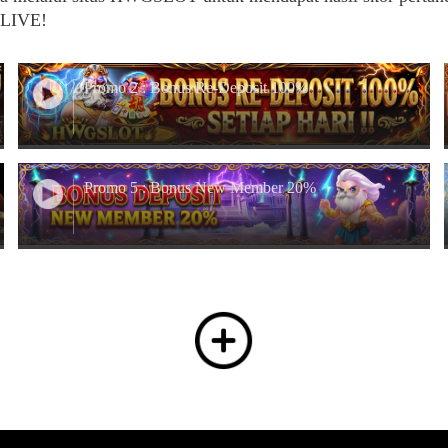
a LIVE!
Promo 2 : Bonus Re-Deposit 100%
Promo 5 : Bonus New Member 20%