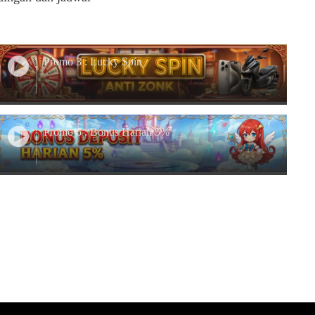
Promo 3 : Lucky Spin
Promo 6 : Bonus Harian 5%