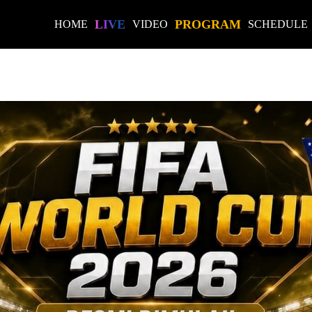
LIVE
PROGRAM
HOME
VIDEO
SCHEDULE