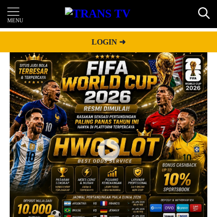
MENU
LOGIN ➜