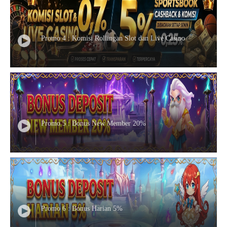
Promo 4 : Komisi Rollingan Slot dan Live Casino
Promo 5 : Bonus New Member 20%
Promo 6 : Bonus Harian 5%