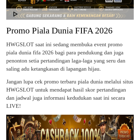
Promo Piala Dunia FIFA 2026
HWGSLOT saat ini sedang membuka event promo
piala dunia fifa 2026 bagi para pendukung dan juga
penonton setia pertandingan laga-laga yang seru dan
saling adu ketangkasan di lapangan hijau.
Jangan lupa cek promo terbaru piala dunia melalui situs
HWGSLOT untuk mendapat hasil skor pertandingan
dan jadwal juga informasi kedudukan saat ini secara
LIVE!