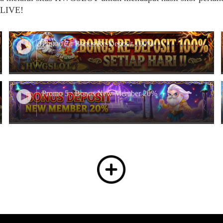
a LIVE!
Promo 2 : Bonus Re-Deposit 100%
Promo 5 : Bonus New Member 20%