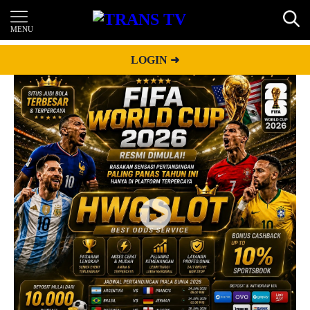
MENU
LOGIN ➜