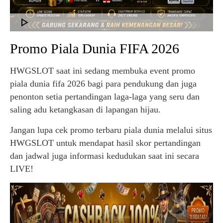
Promo Piala Dunia FIFA 2026
HWGSLOT saat ini sedang membuka event promo
piala dunia fifa 2026 bagi para pendukung dan juga
penonton setia pertandingan laga-laga yang seru dan
saling adu ketangkasan di lapangan hijau.
Jangan lupa cek promo terbaru piala dunia melalui situs
HWGSLOT untuk mendapat hasil skor pertandingan
dan jadwal juga informasi kedudukan saat ini secara
LIVE!