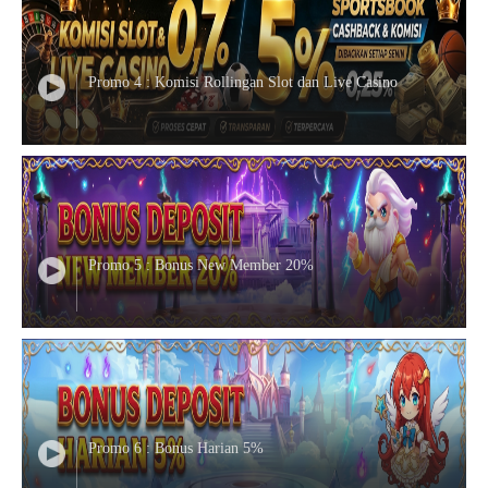
Promo 4 : Komisi Rollingan Slot dan Live Casino
Promo 5 : Bonus New Member 20%
Promo 6 : Bonus Harian 5%