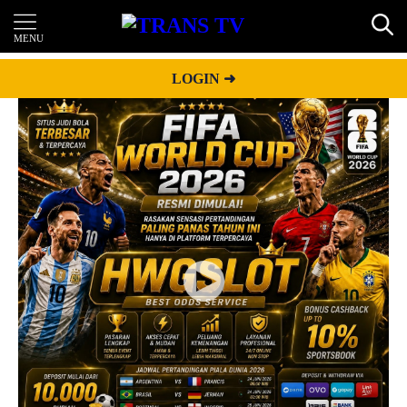
MENU
LOGIN ➜