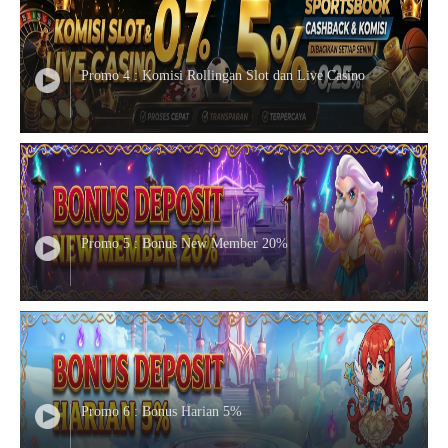
Promo 4 : Komisi Rollingan Slot dan Live Casino
Promo 5 : Bonus New Member 20%
Promo 6 : Bonus Harian 5%