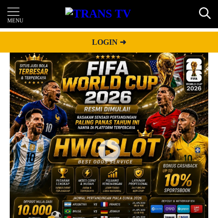
MENU
LOGIN ➜