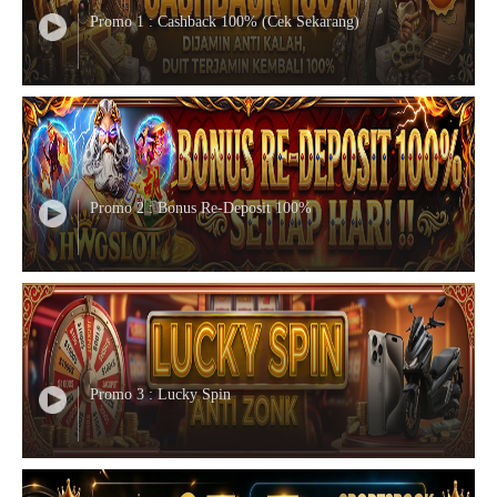
Promo 1 : Cashback 100% (Cek Sekarang)
Promo 2 : Bonus Re-Deposit 100%
Promo 3 : Lucky Spin