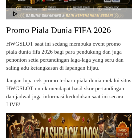
Promo Piala Dunia FIFA 2026
HWGSLOT saat ini sedang membuka event promo
piala dunia fifa 2026 bagi para pendukung dan juga
penonton setia pertandingan laga-laga yang seru dan
saling adu ketangkasan di lapangan hijau.
Jangan lupa cek promo terbaru piala dunia melalui situs
HWGSLOT untuk mendapat hasil skor pertandingan
dan jadwal juga informasi kedudukan saat ini secara
LIVE!