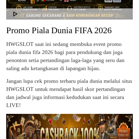
Promo Piala Dunia FIFA 2026
HWGSLOT saat ini sedang membuka event promo
piala dunia fifa 2026 bagi para pendukung dan juga
penonton setia pertandingan laga-laga yang seru dan
saling adu ketangkasan di lapangan hijau.
Jangan lupa cek promo terbaru piala dunia melalui situs
HWGSLOT untuk mendapat hasil skor pertandingan
dan jadwal juga informasi kedudukan saat ini secara
LIVE!