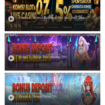
Promo 4 : Komisi Rollingan Slot dan Live Casino
Promo 5 : Bonus New Member 20%
Promo 6 : Bonus Harian 5%