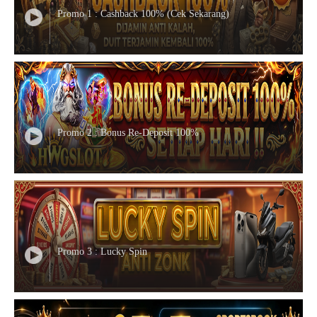
Promo 1 : Cashback 100% (Cek Sekarang)
Promo 2 : Bonus Re-Deposit 100%
Promo 3 : Lucky Spin