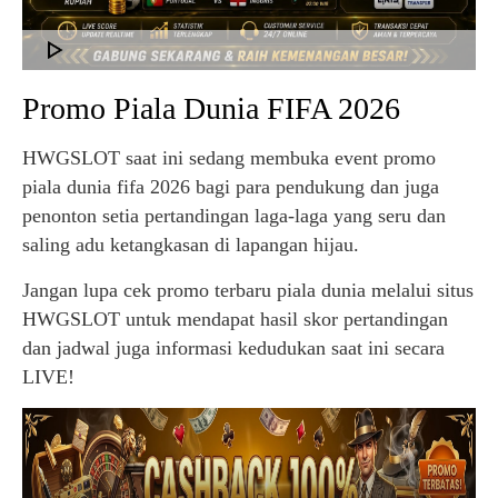
Promo Piala Dunia FIFA 2026
HWGSLOT saat ini sedang membuka event promo
piala dunia fifa 2026 bagi para pendukung dan juga
penonton setia pertandingan laga-laga yang seru dan
saling adu ketangkasan di lapangan hijau.
Jangan lupa cek promo terbaru piala dunia melalui situs
HWGSLOT untuk mendapat hasil skor pertandingan
dan jadwal juga informasi kedudukan saat ini secara
LIVE!