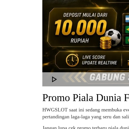
Promo Piala Dunia 
HWGSLOT saat ini sedang membuka event 
pertandingan laga-laga yang seru dan sal
Jangan lupa cek promo terbaru piala du