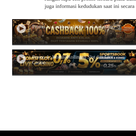
juga informasi kedudukan saat ini secar
Promo 1 : Cashback 100% (Cek Sekarang)
Promo 4 : Komisi Rollingan Slot dan Live
Casino