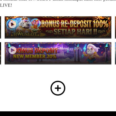
a LIVE!
Promo 2 : Bonus Re-Deposit 100%
Promo 5 : Bonus New Member 20%