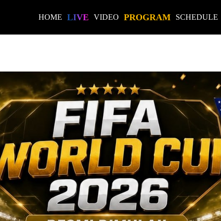
LIVE
PROGRAM
HOME
VIDEO
SCHEDULE