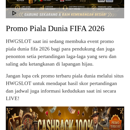
Promo Piala Dunia FIFA 2026
HWGSLOT saat ini sedang membuka event promo
piala dunia fifa 2026 bagi para pendukung dan juga
penonton setia pertandingan laga-laga yang seru dan
saling adu ketangkasan di lapangan hijau.
Jangan lupa cek promo terbaru piala dunia melalui situs
HWGSLOT untuk mendapat hasil skor pertandingan
dan jadwal juga informasi kedudukan saat ini secara
LIVE!