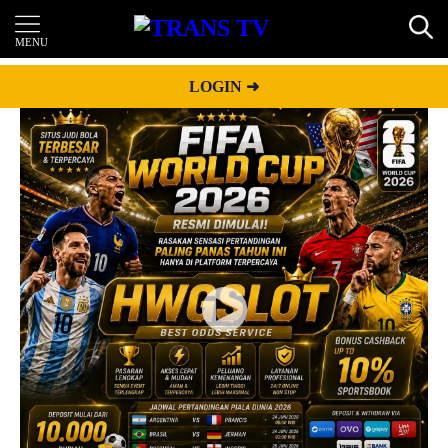
MENU
LOGIN ➜