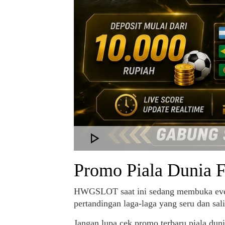
Promo Piala Dunia 
HWGSLOT saat ini sedang membuka event 
pertandingan laga-laga yang seru dan sal
Jangan lupa cek promo terbaru piala du